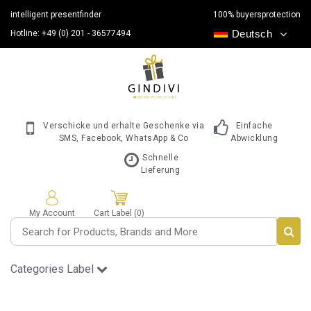
intelligent presentfinder
100% buyersprotection
Deutsch
Hotline: +49 (0) 201 - 36577494
Verschicke und erhalte Geschenke via
Einfache
SMS, Facebook, WhatsApp & Co
Abwicklung
Schnelle
Lieferung
My Account
Cart Label (0)
Categories Label