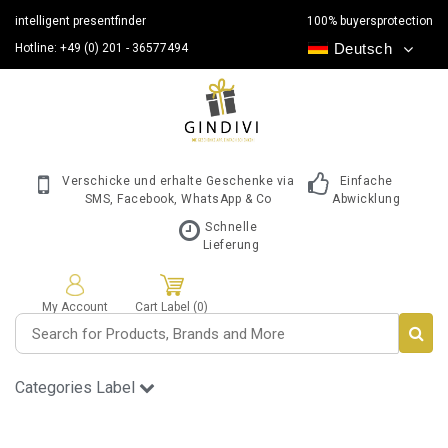
intelligent presentfinder
100% buyersprotection
Deutsch
Hotline: +49 (0) 201 - 36577494
Verschicke und erhalte Geschenke via
Einfache
SMS, Facebook, WhatsApp & Co
Abwicklung
Schnelle
Lieferung
My Account
Cart Label (0)
Categories Label