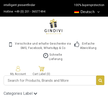
intelligent presentfinder
100% buyersprotection
Deutsch
Hotline: +49 (0) 201 - 36577494
Verschicke und erhalte Geschenke via
Einfache
SMS, Facebook, WhatsApp & Co
Abwicklung
Schnelle
Lieferung
My Account
Cart Label (0)
Categories Label