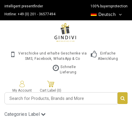
intelligent presentfinder
100% buyersprotection
Deutsch
Hotline: +49 (0) 201 - 36577494
Verschicke und erhalte Geschenke via
Einfache
SMS, Facebook, WhatsApp & Co
Abwicklung
Schnelle
Lieferung
My Account
Cart Label (0)
Categories Label