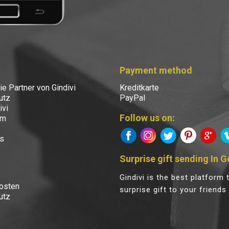
Payment method
e Partner von Gindivi
Kreditkarte
utz
PayPal
ivi
Follow us on:
um
s
Surprise gift sending In 
Gindivi is the best platform
osten
surprise gift to your friends
utz