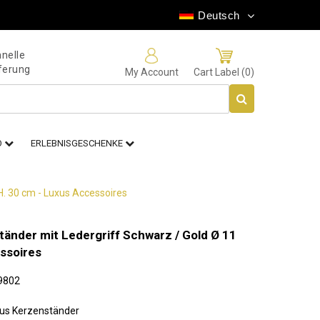
Deutsch
nelle
ferung
My Account
Cart Label (0)
O
ERLEBNISGESCHENKE
H. 30 cm - Luxus Accessoires
änder mit Ledergriff Schwarz / Gold Ø 11
ssoires
9802
us Kerzenständer