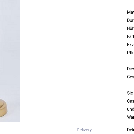
Mat
Dur
Höh
Far
Exz
Pfl
Die
Ges
Sie
Cas
und
War
Delivery
Del