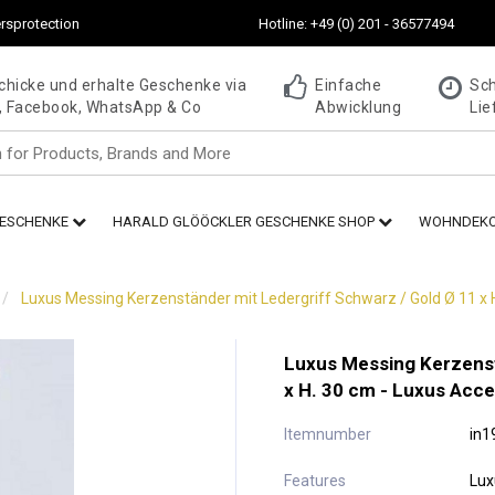
rsprotection
Hotline: +49 (0) 201 - 36577494
chicke und erhalte Geschenke via
Einfache
Sch
 Facebook, WhatsApp & Co
Abwicklung
Lie
GESCHENKE
HARALD GLÖÖCKLER GESCHENKE SHOP
WOHNDEK
Luxus Messing Kerzenständer mit Ledergriff Schwarz / Gold Ø 11 x 
Luxus Messing Kerzenst
x H. 30 cm - Luxus Acce
Itemnumber
in1
Features
Lux