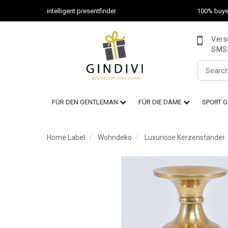
intelligent presentfinder
100% buye
Vers
SMS,
FÜR DEN GENTLEMAN
FÜR DIE DAME
SPORT 
Home Label
Wohndeko
Luxuriöse Kerzenständer