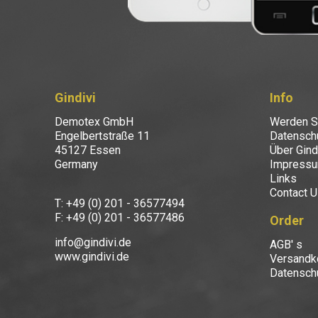
Gindivi
Info
Demotex GmbH
Werden Si
Engelbertstraße 11
Datensch
45127 Essen
Über Gind
Germany
Impress
Links
Contact U
T: +49 (0) 201 - 36577494
F: +49 (0) 201 - 36577486
Order
info@gindivi.de
AGB' s
www.gindivi.de
Versandk
Datensch