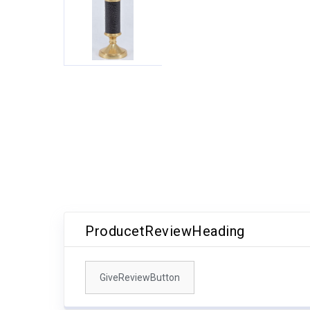
ProducetReviewHeading
GiveReviewButton