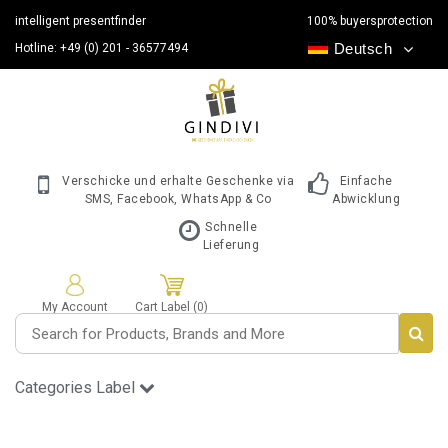
intelligent presentfinder
100% buyersprotection
Deutsch
Hotline: +49 (0) 201 - 36577494
Verschicke und erhalte Geschenke via
Einfache
SMS, Facebook, WhatsApp & Co
Abwicklung
Schnelle
Lieferung
My Account
Cart Label (0)
Categories Label