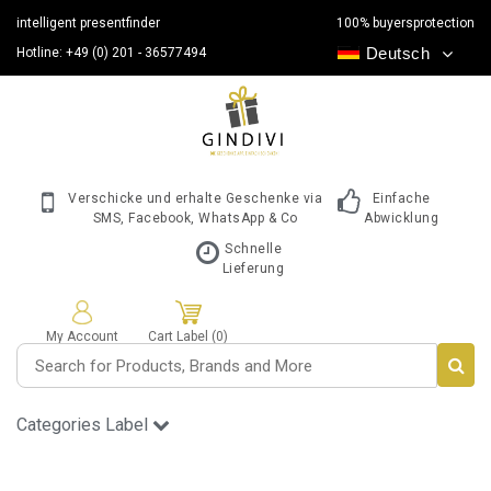
intelligent presentfinder
100% buyersprotection
Deutsch
Hotline: +49 (0) 201 - 36577494
Verschicke und erhalte Geschenke via
Einfache
SMS, Facebook, WhatsApp & Co
Abwicklung
Schnelle
Lieferung
My Account
Cart Label (0)
Categories Label